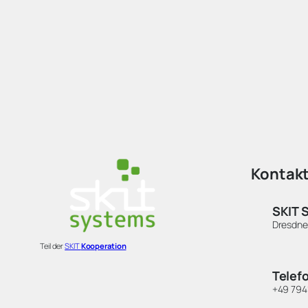
Kontak
SKIT 
Dresdner
Teil der
SKIT
Kooperation
Telef
+49 794