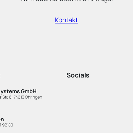
Kontakt
t
Socials
Systems GmbH
LinkedIn
 Str. 6, 74613 Öhringen
Instagram
XING
on
1 92180