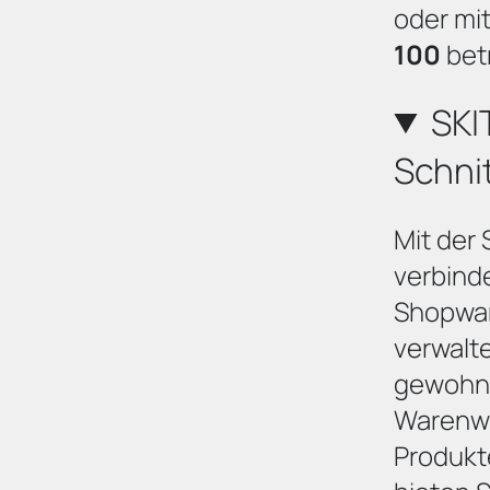
oder mi
100
bet
SKI
Schnit
Mit der 
verbinde
Shopwar
verwalte
gewohnt
Warenwir
Produkt