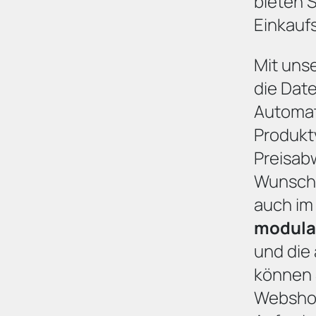
bieten 
Einkauf
Mit unse
die Date
Automat
Produkt
Preisab
Wunsch 
auch im
modula
und die
können 
Webshop