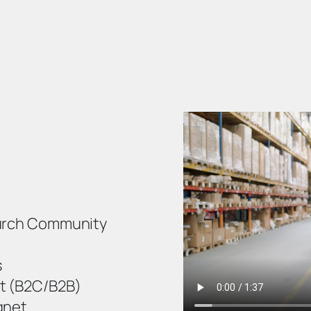
durch Community
s
t (B2C/B2B)
gnet